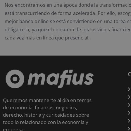
Nos encontramos en una época donde la transformación
está transcurriendo de forma acelerada. Por ello, escog
mejor banco online se está convirtiendo en una tarea c
obligatoria, ya que el consumo de los servicios financie
cada vez más en línea que presencial.
Queremos mantenerte al día en temas
de economía, finanzas, negocios,
derecho, historia y curiosidades sobre
todo lo relacionado con la economía y
empresa.