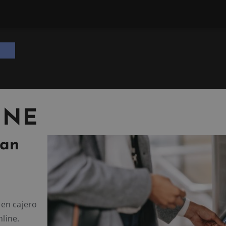
INE
ran
 en cajero
nline.