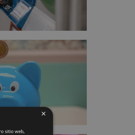
×
ro sitio web,