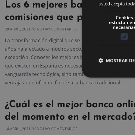
Los 6 mejores bancos online 
usted acepta toda
comisiones que puedes utili
Cookies
estrictame
necesaria
29 ABRIL, 2021
NO HAY COMENTARIOS
La transformación digital que se ha agudizado en los úl
años ha afectado a muchos sectores y el financiero no e
excepción. Conocer los mejores bancos online sin comi
MOSTRAR DE
que existen en España es necesario no sólo para estar a
vanguardia tecnológica, sino también para aprovechar 
ventajas que ofrecen frente a la banca tradicional.
¿Cuál es el mejor banco onl
del momento en el mercado
14 ABRIL, 2021
NO HAY COMENTARIOS