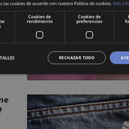
sin
s las cookies de acuerdo con nuestra Política de cookies.
Más inf
zar
Cookies de
Cookies de
nte
rendimiento
preferencias
f
s
timos
s la
siones
TALLES
RECHAZAR TODO
ACE
 la
las
ine
?