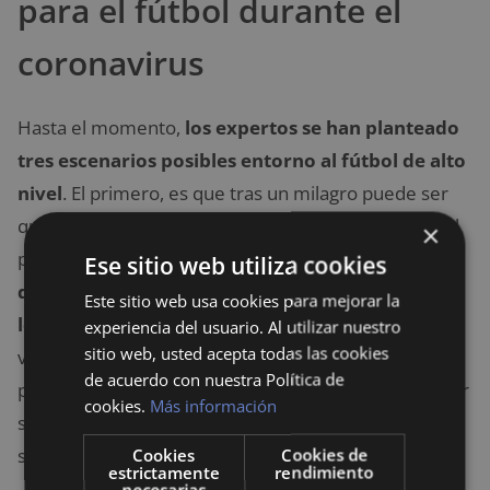
para el fútbol durante el
coronavirus
Hasta el momento,
los expertos se han planteado
tres escenarios posibles entorno al fútbol de alto
nivel
. El primero, es que tras un milagro puede ser
que se materialicen los partidos con la asistencia del
×
público en los campos. El segundo, es que
lo que
Ese sitio web utiliza cookies
queda de partidos se jueguen sin la presencia de
Este sitio web usa cookies para mejorar la
los fanáticos en el campo
. Y el tercero, que es a su
experiencia del usuario. Al utilizar nuestro
sitio web, usted acepta todas las cookies
vez la opción más viable hasta el momento, es que
de acuerdo con nuestra Política de
por este año no se realicen los partidos. La pauta, por
cookies.
Más información
supuesto, estará marcada por qué tan pronto se
supere la pandemia.
Cookies
Cookies de
estrictamente
rendimiento
necesarias