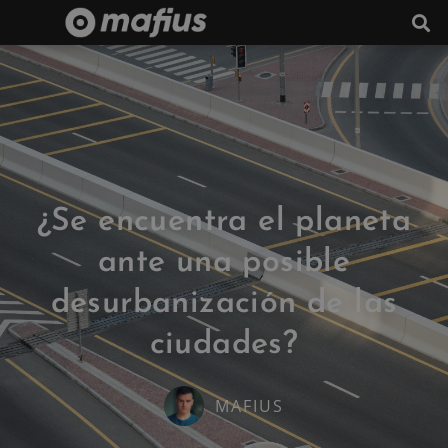
¿Se encuentra el planeta
ante una posible
desurbanización de las
ciudades?
MAFIUS