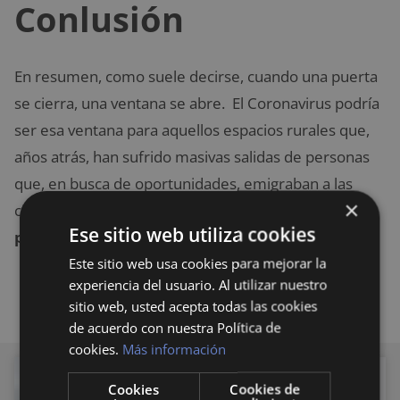
Conlusión
En resumen, como suele decirse, cuando una puerta
se cierra, una ventana se abre. El Coronavirus podría
ser esa ventana para aquellos espacios rurales que,
años atrás, han sufrido masivas salidas de personas
que, en busca de oportunidades, emigraban a las
×
ciudades. Por tanto,
la pandemia podría causar na
Ese sitio web utiliza cookies
posible desurbanización de las ciudades
.
Este sitio web usa cookies para mejorar la
experiencia del usuario. Al utilizar nuestro
sitio web, usted acepta todas las cookies
de acuerdo con nuestra Política de
cookies.
Más información
CURIOSIDADES
Cookies
Cookies de