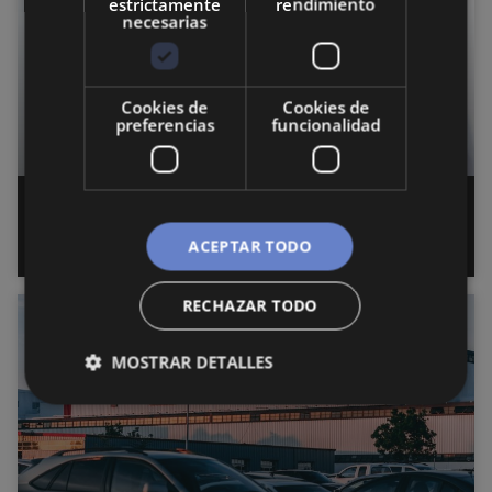
estrictamente
rendimiento
necesarias
Cookies de
Cookies de
preferencias
funcionalidad
Innovación en salud: Tecnologías
médicas y biotecnología
ACEPTAR TODO
RECHAZAR TODO
CURIOSIDADES
MOSTRAR DETALLES