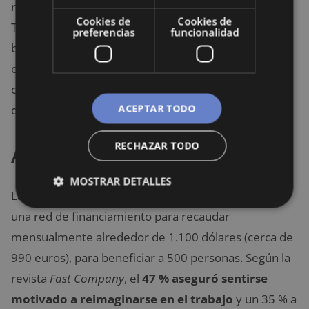
regional destinó ayudas básicas en tres ciudades:
Cookies de
Cookies de
Thunder Bay, Hamilton y Lindsay. Se estimaba
preferencias
funcionalidad
beneficiar a 4.000 personas durante tres años; sin
embargo, por cambios políticos, el proyecto fue
cancelado en 2.018, alegando que reducía el interés
ACEPTAR TODO
de las personas en trabajar.
RECHAZAR TODO
Alemania
MOSTRAR DETALLES
La ONG Mein-Grudeinkommen desarrolló en 2014
una red de financiamiento para recaudar
mensualmente alrededor de 1.100 dólares (cerca de
990 euros), para beneficiar a 500 personas. Según la
revista
Fast Company
, el
47 % aseguró sentirse
motivado a reimaginarse en el trabajo
y un 35 % a