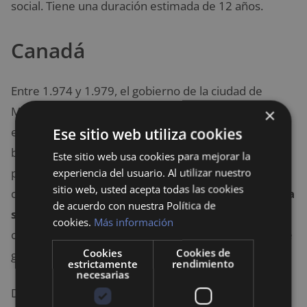
social. Tiene una duración estimada de 12 años.
Canadá
Entre 1.974 y 1.979, el gobierno de la ciudad de
Manitoba aplicó en el pueblo agrícola Dauphin un
×
experimento controlado de introducción a la renta
Ese sitio web utiliza cookies
básica. Cada individuo era libre de elegir si deseaba
Este sitio web usa cookies para mejorar la
participar o no en el estudio. Como resultado, se
experiencia del usuario. Al utilizar nuestro
sitio web, usted acepta todas las cookies
comprobó que los beneficiados tenían
mejoras en la
de acuerdo con nuestra Política de
salud física, mental y en las calificaciones
(en el
cookies.
Más información
caso de los escolares). No obstante, con el cambio de
Cookies
Cookies de
gobierno, este proyecto fue cancelado.
estrictamente
rendimiento
necesarias
De igual forma, en 2.017, en Ontario, el gobierno