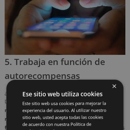
5. Trabaja en función de
autorecompensas
×
¿Quieres aprender a
cómo dejar de procrastinar
?
Ese sitio web utiliza cookies
Debes
buscar la manera de mejorar tu
Este sitio web usa cookies para mejorar la
motivación a la hora de trabajar y con ello tus
experiencia del usuario. Al utilizar nuestro
sitio web, usted acepta todas las cookies
resultados, y para lograrlo debes trabajar en
de acuerdo con nuestra Política de
función de autorecompensas
¿Pero que queremos