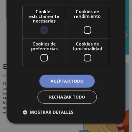
Cookies
Cookies de
estrictamente
rendimiento
necesarias
Cookies de
Cookies de
preferencias
funcionalidad
Externalidades
26 ENERO, 2020
NO HAY COMENTARIOS
ACEPTAR TODO
El concepto de externalidad o efecto
externo implica la existencia de
interacciones entre las funciones de
RECHAZAR TODO
bienestar de distintos sujetos, de tal
forma que la producción o consumo de
un bien X por parte de un sujeto
MOSTRAR DETALLES
entrañará