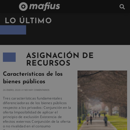
LO ÚLTIMO
ASIGNACIÓN DE
RECURSOS
Características de los
bienes públicos
26 ENERO, 2020
NO HAY COMENTARIOS
Tres características fundamentales
diferenciadoras de los bienes públicos
respecto a los privados: Conjunción en la
oferta Imposibilidad de aplicar el
principio de exclusión Existencia de
efectos externos Conjunción de la oferta
o no rivalidad en el consumo