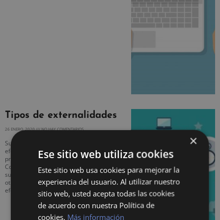
Tipos de externalidades
26 ENERO, 2020
NO HAY COMENTARIOS
×
Suele ser común distinguir entre los
efectos externos de consumo y de
Ese sitio web utiliza cookies
producción. Efectos externos de
Consumo: el consumo de un bien por un
Este sitio web usa cookies para mejorar la
sujeto eleva o disminuye la utilidad de
experiencia del usuario. Al utilizar nuestro
otros sujetos, pudiendo hablar de
efectos externos
sitio web, usted acepta todas las cookies
de acuerdo con nuestra Política de
cookies.
Más información