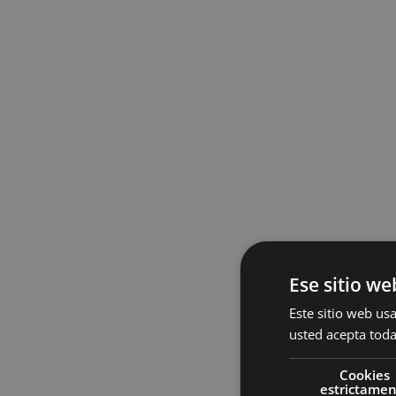
Ese sitio we
Este sitio web usa
usted acepta toda
Cookies
estrictame