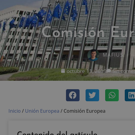
Comisión Eu
MAFIUS
octubre 11, 2019
Sin comen
Inicio
/
Unión Europea
/
Comisión Europea