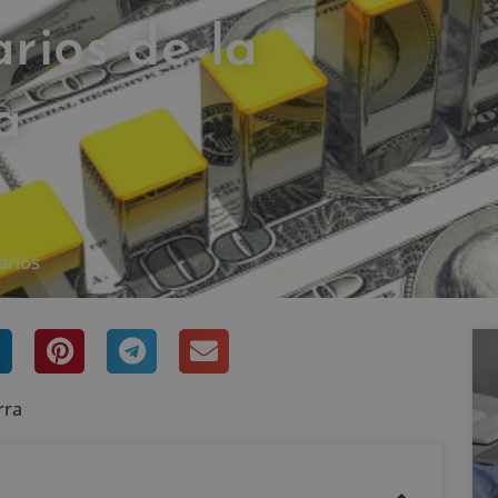
rios de la
a
arios
rra