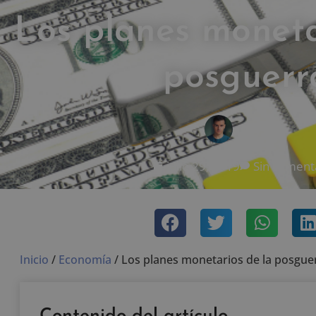
Los planes moneta
posguerr
MAFIUS
julio 29, 2019
Sin coment
Inicio
/
Economía
/
Los planes monetarios de la posgue