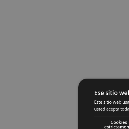
Ese sitio we
Este sitio web usa
usted acepta toda
Cookies
estrictame