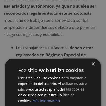
asalariados y autónomos, ya que no suelen ser
reconocidos legalmente
. En este sentido, esta
modalidad de trabajo suele ser evitada por los
empleados independientes debido a que pone en
riesgo sus ingresos y estabilidad.
Los trabajadores autónomos
deben estar
registrados en Régimen Especial de
Trabajadores Autónomos y cotizar
×
directamente sus prestaciones del Seguro
Ese sitio web utiliza cookies
Social
. No obstante, deberán cumplir
Este sitio web usa cookies para mejorar la
funciones similares a las de los trabajadores
experiencia del usuario. Al utilizar nuestro
sitio web, usted acepta todas las cookies
asalariados de los que la empresa se
de acuerdo con nuestra Política de
encargará directamente de sus cotizaciones.
cookies.
Más información
Un falso autónomo
debe emitir facturas