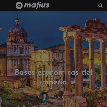
Bases económicas del
imperio
MAFIUS