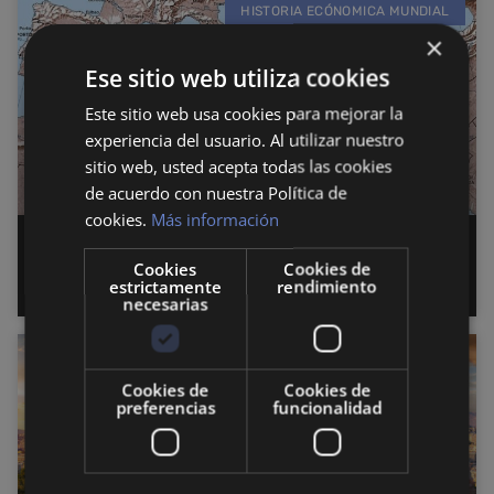
HISTORIA ECÓNOMICA MUNDIAL
×
Ese sitio web utiliza cookies
Este sitio web usa cookies para mejorar la
experiencia del usuario. Al utilizar nuestro
sitio web, usted acepta todas las cookies
de acuerdo con nuestra Política de
cookies.
Más información
Comercio y desarrollo en el mundo
Cookies
Cookies de
mediterráneo
estrictamente
rendimiento
necesarias
HISTORIA ECÓNOMICA MUNDIAL
Cookies de
Cookies de
preferencias
funcionalidad