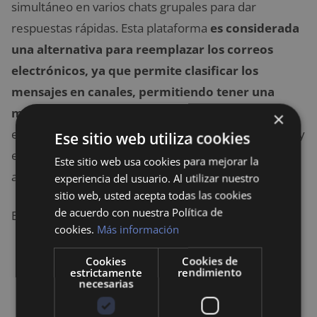
simultáneo en varios chats grupales para dar
respuestas rápidas. Esta plataforma
es considerada
una alternativa para reemplazar los correos
electrónicos, ya que permite clasificar los
mensajes en canales, permitiendo tener una
mayor organización
. De igual forma, te permitirá
×
enviar comunicados y debatir ideas de forma rápida y
Ese sitio web utiliza cookies
eficiente, siendo considerada una de las mejores
Este sitio web usa cookies para mejorar la
alternativas para el teletrabajo.
experiencia del usuario. Al utilizar nuestro
sitio web, usted acepta todas las cookies
de acuerdo con nuestra Política de
Está disponible en 4 modalidades:
cookies.
Más información
Gratuita
, que ofrece
acceso limitado a los
Cookies
Cookies de
estrictamente
rendimiento
últimos 10.000 mensajes, 5 GB de
necesarias
almacenamiento
e integración con 10