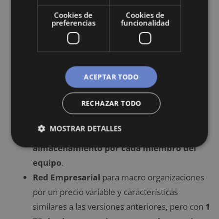
aplicaciones.
Cookies de
Cookies de
Estándar
para pequeñas y medianas
preferencias
funcionalidad
empresas por $6,67/mes (€5,63/mes),
permite integrar aplicaciones y tener acceso a
los mensajes de forma ilimitada. Además,
ofrece un almacenamiento de 10 GB por
ACEPTAR TODO
equipo
.
Plus
para empresas grandes por $12,50/mes
RECHAZAR TODO
(€10,55/mes), tiene funciones similares a la
MOSTRAR DETALLES
versión Estándar, pero con
20 GB de
almacenamiento por cada miembro del
equipo
.
Red Empresarial
para macro organizaciones
por un precio variable y características
similares a las versiones anteriores, pero con
1