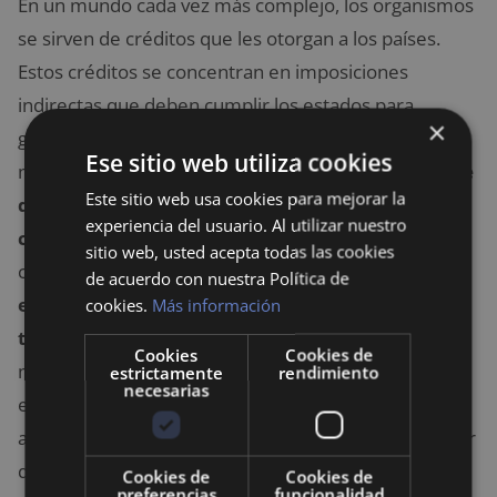
En un mundo cada vez más complejo, los organismos
se sirven de créditos que les otorgan a los países.
Estos créditos se concentran en imposiciones
indirectas que deben cumplir los estados para
×
garantizar aún más la centralización del poder en
Ese sitio web utiliza cookies
manos de unos pocos. En este sentido,
España tiene
Este sitio web usa cookies para mejorar la
dos alternativas
:
o acata estrictamente los
experiencia del usuario. Al utilizar nuestro
consejos
y las órdenes del organismo que emite el
sitio web, usted acepta todas las cookies
crédito,
u opta por reformas que generen una
de acuerdo con nuestra Política de
evolución de la economía
sin perjudicar a los
cookies.
Más información
trabajadores
que son el motor de la misma. Existen
Cookies
Cookies de
muchísimos recursos en España que pueden ser
estrictamente
rendimiento
necesarias
explotados sin la necesidad de realizar recortes que
afecten a los ciudadanos. Habrá que esperar para ver
que reformas hace España para aprovechar el Fondo
Cookies de
Cookies de
preferencias
funcionalidad