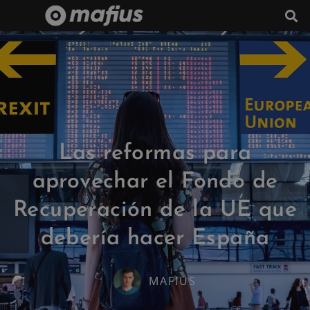
Las reformas para
aprovechar el Fondo de
Recuperación de la UE que
debería hacer España
MAFIUS