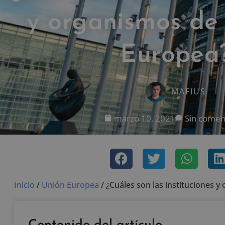
y organismos de
Europea
MAFIUS
marzo 10, 2021
Sin comen
Inicio
/
Unión Europea
/
¿Cuáles son las instituciones 