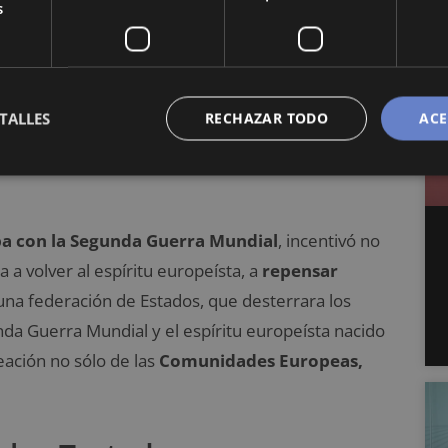
s
ón Europea
 de la creación de una unión de los Estados
TALLES
RECHAZAR TODO
ACE
a idea que nazca en el siglo XIX, sino una
do en múltiples proyectos de unificación de
pa con la Segunda Guerra Mundial
, incentivó no
 a volver al espíritu europeísta, a
repensar
 una federación de Estados, que desterrara los
unda Guerra Mundial y el espíritu europeísta nacido
eación no sólo de las
Comunidades Europeas,