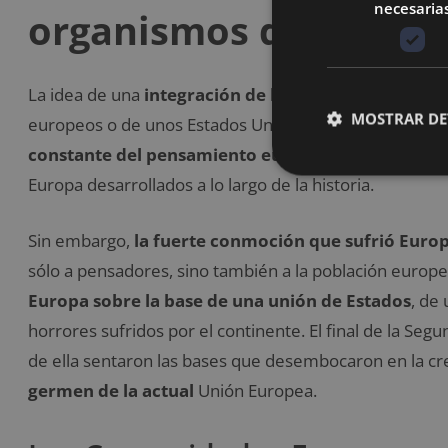
necesaria
organismos de la Uni
La idea de una
integración de los países europeos
,
MOSTRAR DE
europeos o de unos Estados Unidos de Europa, no es un
constante del pensamiento europeo
que ha apareci
Europa desarrollados a lo largo de la historia.
Sin embargo,
la fuerte conmoción que sufrió Euro
sólo a pensadores, sino también a la población europea
Europa sobre la base de una unión de Estados
, de
horrores sufridos por el continente. El final de la Seg
de ella sentaron las bases que desembocaron en la cr
germen de la actual
Unión Europea.