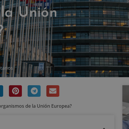
 la Unión
?
tarios
y organismos de la Unión Europea?