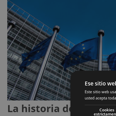
Ese sitio we
Este sitio web usa
usted acepta toda
La historia de las inst
Cookies
estrictame