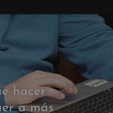
ue hacer
aer a más