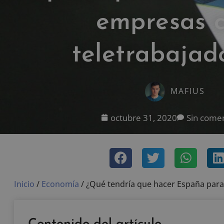
empresas 
teletrabajad
MAFIUS
octubre 31, 2020
Sin comen
Inicio
/
Economía
/
¿Qué tendría que hacer España para