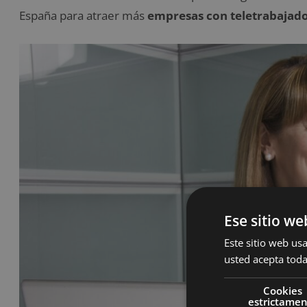
España para atraer más
empresas con teletrabajad
Ese sitio we
Este sitio web usa
usted acepta toda
Cookies
estrictame