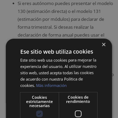
Si eres autónomo puedes presentar el modelo
130 (estimación directa) o el modelo 131
(estimación por módulos) para declarar de
forma trimestral. Si deseas realizar la
declaración de forma anual puedes usar el
modelo 100.
×
Los comprobantes de pago emitidos por tu
Ese sitio web utiliza cookies
pagador o empleador.
Este sitio web usa cookies para mejorar la
Los comprobantes de cobro de alquileres de
experiencia del usuario. Al utilizar nuestro
sitio web, usted acepta todas las cookies
bienes inmuebles, acciones y seguros de vida o
de acuerdo con nuestra Política de
invalidez emitidos a tu nombre.
cookies.
Más información
Si antes del año 2015 firmaste un contrato de
Cookies
Cookies de
alquiler, puedes optar por una deducción
estrictamente
rendimiento
necesarias
estatal, por lo que debes incluir el DNI del
propietario de la vivienda. Asimismo, si eres