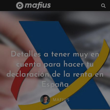
Detalles a tener muy en
cuenta para hacer tu
declaración de la renta en
España
MAFIUS