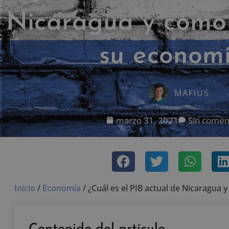
Nicaragua y cómo 
su econom
MAFIUS
marzo 31, 2021
Sin comen
Inicio
/
Economía
/
¿Cuál es el PIB actual de Nicaragua 