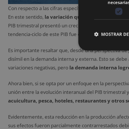
necesaria
Con respecto a las cifras específicas, el PIB actual de 
En este sentido,
la variación que se acumuló durant
PIB trimestral presentó un crecimiento de 1,2% en com
tendencia-ciclo de este PIB fue de 0,5%, con una medi
MOSTRAR DE
Es importante resaltar que, desde una perspectiva de 
disímil en la demanda interna y externa. Esto se deb
variaciones negativas, pero
la demanda interna logr
Ahora bien, si se opta por un enfoque en la perspecti
unión entre la evolución interanual del PIB trimestral 
acuicultura, pesca, hoteles, restaurantes y otros s
Evidentemente, esta reducción en la producción afect
sus efectos fueron parcialmente contrarrestados debi