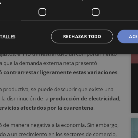
s
Nicaragua refleja una variación interanual de 1,9%.
e todo el año anterior fue de 2%
. Por su parte, el
paración con el PIB trimestral anterior. La
a de 1,1%, lo que refleja un crecimiento económico.
TALLES
RECHAZAR TODO
ACE
gastos, el PIB trimestral tuvo un comportamiento
e a que la demanda externa neta presentó
ó contrarrestar ligeramente estas variaciones
.
va productiva, se puede descubrir que existe una
y la disminución de la
producción de electricidad,
ervicios
afectados por la cuarentena
.
ó de manera negativa a la economía. Sin embargo,
do a un crecimiento en los sectores de comercio,