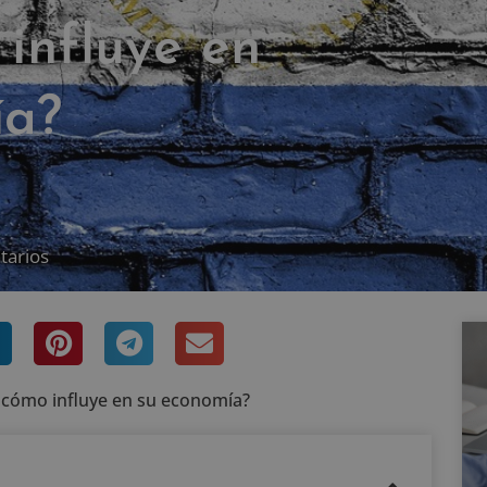
influye en
ía?
tarios
y cómo influye en su economía?