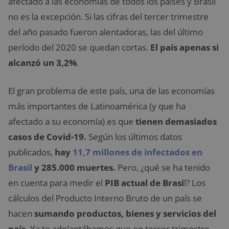
afectado a las economías de todos los países y Brasil
no es la excepción. Si las cifras del tercer trimestre
del año pasado fueron alentadoras, las del último
período del 2020 se quedan cortas.
El país apenas si
alcanzó un 3,2%
.
El gran problema de este país, una de las economías
más importantes de Latinoamérica (y que ha
afectado a su economía) es que
tienen demasiados
casos de Covid-19.
Según los últimos datos
publicados,
hay
11,7 millones de infectados en
Brasil
y 285.000 muertes.
Pero, ¿qué se ha tenido
en cuenta para medir el
PIB actual de Brasi
l? Los
cálculos del Producto Interno Bruto de un país se
hacen
sumando productos, bienes y servicios del
país.
Ya te adelantábamos que en tercer trimestre