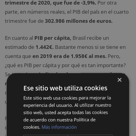
trimestre de 2020, que fue de -3,9%.
Por otra
parte, en números reales, el PIB del país en el cuarto
trimestre fue de
302.986 millones de euros.
En cuanto al
PIB per cápita,
Brasil recibe un
estimado de
1.442€.
Bastante menos si se tiene en
cuenta que
en 2019 era de 1.958€ al mes.
Pero,
¿qué es PIB per cápita y por qué es tan importante?
Se trata de un
indicador de macroeconomía que
×
mide la productividad y desarrollo económico
Ese sitio web utiliza cookies
que evalúa las condiciones económicas y sociales de
Este sitio web usa cookies para mejorar la
un país.
experiencia del usuario. Al utilizar nuestro
sitio web, usted acepta todas las cookies
Para analizar y calcular el PIB de un país y los efectos
de acuerdo con nuestra Política de
cookies.
Más información
que tiene sobre su economía, también es