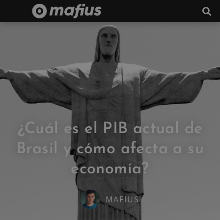
¿Cuál es el PIB actual de
Brasil y cómo afecta a su
economía?
MAFIUS