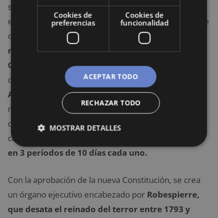
supuestos opositores a la lucha, mismos que eran
Cookies de
Cookies de
ejecutados. En consecuencia, Marat es asesinado y se
preferencias
funcionalidad
convierte en un
mártir revolucionario para los
radicales.
En este período, se aprueba una
nueva
Constitución
que, entre otras cosas, creó un nuevo
ACEPTAR TODO
calendario en el que el año
1792 pasaba a llamarse
Año I de su era
y cambiaron el nombre de los
RECHAZAR TODO
meses: floral, brumario, frimario, etc; además se
quitó la semana para suprimir el domingo, por tener
MOSTRAR DETALLES
connotaciones religiosas, y
los meses se dividieron
en 3 períodos de 10 días cada uno.
Con la aprobación de la nueva Constitución, se crea
un órgano ejecutivo encabezado por
Robespierre,
que desata el reinado del terror entre 1793 y