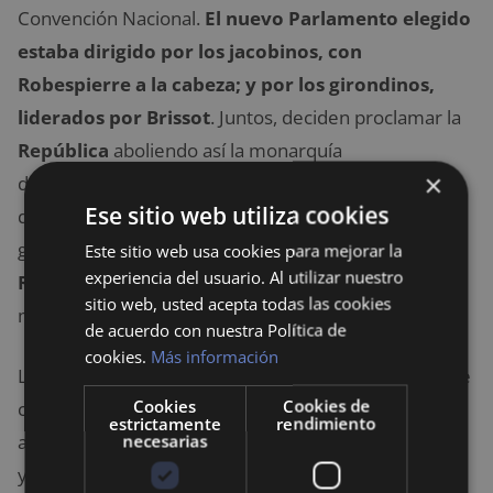
Convención Nacional.
El nuevo Parlamento elegido
estaba dirigido por los jacobinos, con
Robespierre a la cabeza; y por los girondinos,
liderados por Brissot
. Juntos, deciden proclamar la
República
aboliendo así la monarquía
×
definitivamente. Luis XVI es enjuiciado por traición y
Ese sitio web utiliza cookies
declarado culpable. Posteriormente le ejecutan en la
guillotina, un famoso instrumento creado durante la
Este sitio web usa cookies para mejorar la
experiencia del usuario. Al utilizar nuestro
Revolución Francesa.
María Antonieta es ejecutada
sitio web, usted acepta todas las cookies
meses más tarde.
de acuerdo con nuestra Política de
cookies.
Más información
La
Revolución Francesa
se radicaliza enormemente
Cookies
Cookies de
con Marat como principal exponente. El periodista
estrictamente
rendimiento
arremetía contra los que consideraba eran traidores
necesarias
y conspiradores y empieza a
publicar listas
de