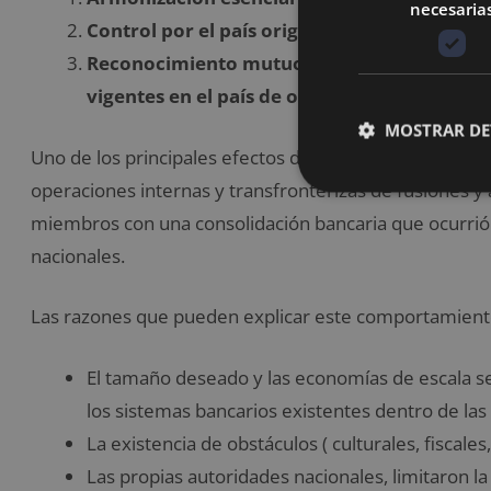
necesaria
Control por el país origen.
Reconocimiento mutuo por las autoridades 
vigentes en el país de origen de los bancos 
MOSTRAR DE
Uno de los principales efectos de la unión económica
operaciones internas y transfronterizas de fusiones y 
miembros con una consolidación bancaria que ocurrió 
nacionales.
Las razones que pueden explicar este comportamiento
El tamaño deseado y las economías de escala s
los sistemas bancarios existentes dentro de las
La existencia de obstáculos ( culturales, fiscales,
Las propias autoridades nacionales, limitaron l