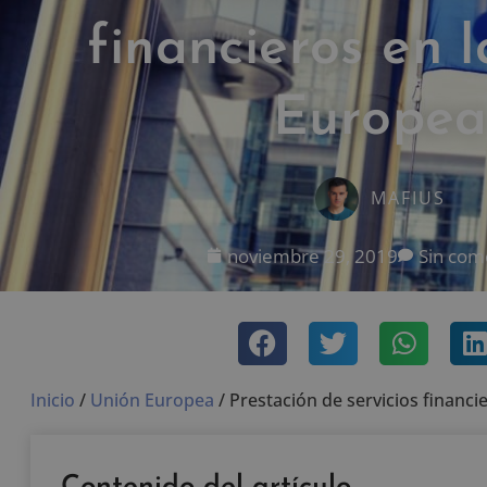
financieros en 
Europe
MAFIUS
noviembre 29, 2019
Sin com
Inicio
/
Unión Europea
/
Prestación de servicios financ