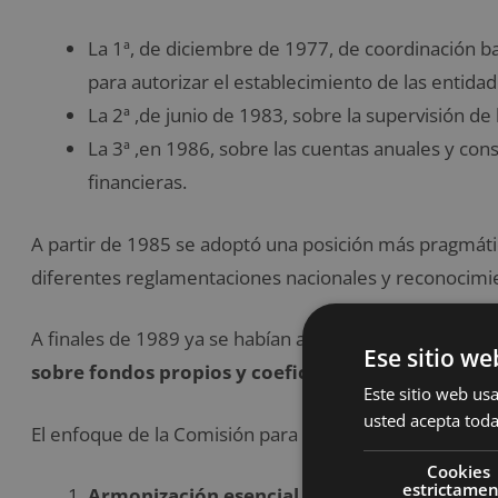
La 1ª, de diciembre de 1977, de coordinación ba
para autorizar el establecimiento de las entidad
La 2ª ,de junio de 1983, sobre la supervisión de
La 3ª ,en 1986, sobre las cuentas anuales y con
financieras.
A partir de 1985 se adoptó una posición más pragmáti
diferentes reglamentaciones nacionales y reconocim
A finales de 1989 ya se habían aprobado las directivas
Ese sitio we
sobre fondos propios y coeficiente de solvencia.
Este sitio web usa
usted acepta toda
El enfoque de la Comisión para superar los obstáculos a
Cookies
estrictame
Armonización esencial de la legislación y la