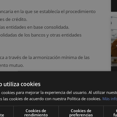
ncaria en la que se establecía el procedimiento
es de crédito.
 las entidades en base consolidada.
solidadas de los bancos y otras entidades
ca a través de la armonización mínima de las
iento mutuo.
 básicas
: la 2ª directiva bancaria y las directivas
b utiliza cookies
 cookies para mejorar la experiencia del usuario. Al utilizar nuest
s las cookies de acuerdo con nuestra Política de cookies.
Más inf
 la libre prestación de servicios bancarios fue :
Cookies de
Cookies de
nte
rendimiento
preferencias
f
 práctica en los estados miembros.