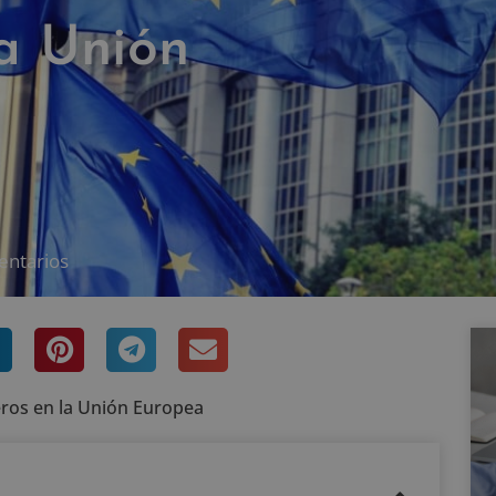
la Unión
a
entarios
ieros en la Unión Europea