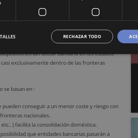
s
nacionales de las normas de supervisión
que operan en su territorio.
TALLES
RECHAZAR TODO
ACE
 y monetaria fue un rápido crecimiento de
adquisiciones del sector bancario en los estados
casi exclusivamente dentro de las fronteras
 se basan en :
e pueden conseguir a un menor coste y riesgo con
 fronteras nacionales.
 etc.. ) facilita la consolidación doméstica.
a posibilidad que entidades bancarias pasarán a