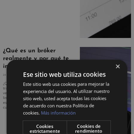
¿Qué es un bróker
realmente y por qué te
×
interesa contar con uno?
Ese sitio web utiliza cookies
24 DICIEMBRE, 2020
NO HAY COMENTARIOS
¿Quieres saber qué es un broker? Se
Este sitio web usa cookies para mejorar la
trata de un intermediario entre
experiencia del usuario. Al utilizar nuestro
vendedores y compradores. No está
limitado a un ámbito o sector en
sitio web, usted acepta todas las cookies
específico, sino que puede aplicarse a
de acuerdo con nuestra Política de
cualquiera.
cookies.
Más información
Cookies
Cookies de
estrictamente
rendimiento