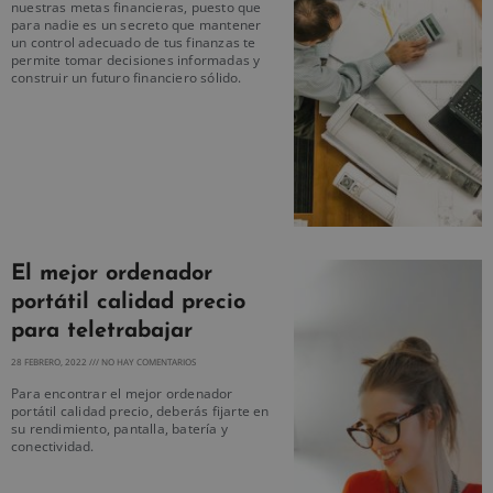
nuestras metas financieras, puesto que
para nadie es un secreto que mantener
un control adecuado de tus finanzas te
permite tomar decisiones informadas y
construir un futuro financiero sólido.
El mejor ordenador
portátil calidad precio
para teletrabajar
28 FEBRERO, 2022
NO HAY COMENTARIOS
Para encontrar el mejor ordenador
portátil calidad precio, deberás fijarte en
su rendimiento, pantalla, batería y
conectividad.