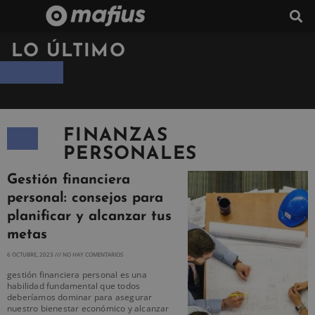
LO ÚLTIMO
FINANZAS
PERSONALES
Gestión financiera
personal: consejos para
planificar y alcanzar tus
metas
6 OCTUBRE, 2023
NO HAY COMENTARIOS
gestión financiera personal es una
habilidad fundamental que todos
deberíamos dominar para asegurar
nuestro bienestar económico y alcanzar